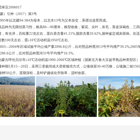
豆2006017
（蒙）引种（2017）第3号
995年以北疆94-384为母本，以北丰13号为父本杂交，系谱法选育而成。
该品种为无限结荚习性，株高80—90厘米，株型收敛，紫花、尖叶，灰毛，荚皮深褐色，三
，有光泽，百粒重22克左右，蛋白质含量41.21%,脂肪含量20.62%,接种鉴定感灰斑病。在
数100天左右，需≥10℃活动积温1950℃左右。
003—2004年区域试验平均公倾产量2096.8公斤，比对照品种黑河13号平均增产39.2%;200
286.6公斤，比对照品种黑河33号平均增产16.3%。
蒙古呼伦贝尔市≥10℃活动积温1900-2000℃区域种植（国家北方春大豆超早熟品种类型区）
种期5月15—20日，采用三垄栽培或大垄密栽培方式，公顷保苗30-40万株，公顷施二铵15
硫酸钾50公斤。苗期深松，及时铲趟或化学除草，适时收获。