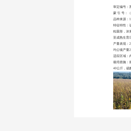
审定编号：黑审
蒙 引 号：
品种来源：1
特征特性：
粒圆形，浓黄
至成熟生育日
产量表现：2
均公顷产量2
适应区域：内
栽培措施：播
40公斤，