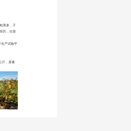
四粒荚多，子
适应区，出苗
5年生产试验平
0公斤，尿素