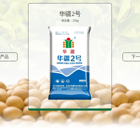
华疆2号
净含量：25kg
款产品
下一