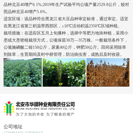
品种北豆40增产6.1%;2019年生产试验平均公顷产量2529.8公斤，较对
照品种北豆40增产5.6%。
适宜区域：该品种符合黑龙江省大豆品种审定标准，通过审定。适宜
在黑龙江省第三积温带西部区，≥10℃活动积温2350℃区域种植。
栽培措施：在适应区五月上旬播种，选择中等肥力地块种植，采用小
垄或大垄密植栽培方式，公顷保苗30万—35万株。一般栽培条件下，
公顷施磷酸二铵150公斤，尿素40公斤，钾肥50公斤。田间采用除草
剂除草，生育期间及时中耕管理，防治病虫害，成熟后及时收获。
公司地址