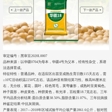
«
»
上一款产品
下一款产品
审定编号：黑审豆2020L0007
品种来源：以华疆0704为母本，华疆4号为父本，经有性杂交，系谱
法选择育成。
特征特性：普通品种。在适应区出苗至成熟生育日数115天左右，需
≥10℃活动积温2250℃左右。该品种亚有限结荚习性。株高86厘米左
右，无分枝，紫花，圆叶，棕色茸毛，荚弯镰形，成熟时呈黄褐色。
种子圆形，种皮黄色，种脐黄色，有光泽，百粒重18.7克左右。三年
平均品质分析结果:蛋白质含量38.50%,脂肪含量21.07%。三年抗病接
种鉴定结果:中抗灰斑病。
产量表现：2017—2018年区域试验平均公顷产量2861.6公斤，较对照