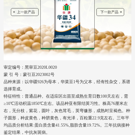
«
»
上一款产品
下一款产品
审定编号：黑审豆2020L0020
蒙 引 号：蒙引豆2023002号
品种来源：以华疆926为母本，华菜豆1号为父本，经有性杂交，系谱
选择育成。
特征特性：普通品种。在适应区出苗至成熟生育日数100天左右，需
≥10℃活动积温1850℃左右。该品种亚有限结荚习性。株高76厘米左
右，无分枝，紫花，圆叶，灰色茸毛，英弯镰形，成熟时呈褐色。种
子圆形，种皮黄色，种脐黄色，有光泽，百粒重22.9克左右。三年平
均品质分析结果:蛋白质含量41.55%,脂肪含量19.72%。三年抗病接种
鉴定结果，中抗灰斑病。