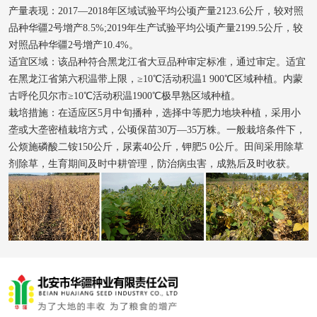
产量表现：2017—2018年区域试验平均公顷产量2123.6公斤，较对照
品种华疆2号增产8.5%;2019年生产试验平均公顷产量2199.5公斤，较
对照品种华疆2号增产10.4%。
适宜区域：该品种符合黑龙江省大豆品种审定标准，通过审定。适宜
在黑龙江省第六积温带上限，≥10℃活动积温1 900℃区域种植。内蒙
古呼伦贝尔市≥10℃活动积温1900℃极早熟区域种植。
栽培措施：在适应区5月中旬播种，选择中等肥力地块种植，采用小
垄或大垄密植栽培方式，公顷保苗30万—35万株。一般栽培条件下，
公烦施磷酸二铵150公斤，尿素40公斤，钾肥5 0公斤。田间采用除草
剂除草，生育期间及时中耕管理，防治病虫害，成熟后及时收获。