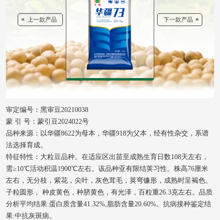
«
»
上一款产品
下一款产品
审定编号：黑审豆20210038
蒙 引 号：蒙引豆2024022号
品种来源：以华疆8622为母本，华疆918为父本，经有性杂交，系谱
法选择育成。
特征特性：大粒豆品种。在适应区出苗至成熟生育日数108天左右，
需≥10℃活动积温1900℃左右。该品种亚有限结荚习性。株高76厘米
左右，无分枝，紫花，尖叶，灰色茸毛，荚弯镰形，成熟时呈褐色。
子粒圆形， 种皮黄色，种脐黄色，有光泽，百粒重26.3克左右。品质
分析平均结果:蛋白质含量41.32%,脂肪含量20.60%。抗病接种鉴定结
果:中抗灰斑病。