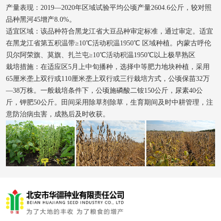
产量表现：2019—2020年区域试验平均公顷产量2604.6公斤，较对照
品种黑河45增产8.0%。
适宜区域：该品种符合黑龙江省大豆品种审定标准，通过审定。适宜
在黑龙江省第五积温带≥10℃活动积温1950℃ 区域种植。内蒙古呼伦
贝尔阿荣旗、莫旗、扎兰屯≥10℃活动积温1950℃以上极早熟区
栽培措施：在适应区5月上中旬播种，选择中等肥力地块种植，采用
65厘米垄上双行或110厘米垄上双行或三行栽培方式，公顷保苗32万
—38万株。一般栽培条件下，公顷施磷酸二铵150公斤，尿素40公
斤，钾肥50公斤。田间采用除草剂除草，生育期间及时中耕管理，注
意防治病虫害，成熟后及时收获。